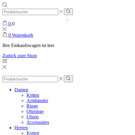
Search
input
0
0
0
Warenkorb
Ihre Einkaufswagen ist leer
Zurück zum Shop
Search
input
Damen
Ketten
Armbänder
Ringe
Ohrringe
Uhren
Accessoires
Herren
Ketten