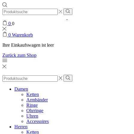
Search
input
0
0
0
Warenkorb
Ihre Einkaufswagen ist leer
Zurück zum Shop
Search
input
Damen
Ketten
Armbänder
Ringe
Ohrringe
Uhren
Accessoires
Herren
Ketten