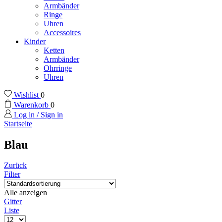
Armbänder
Ringe
Uhren
Accessoires
Kinder
Ketten
Armbänder
Ohrringe
Uhren
Wishlist
0
Warenkorb
0
Log in / Sign in
Startseite
Blau
Zurück
Filter
Alle anzeigen
Gitter
Liste