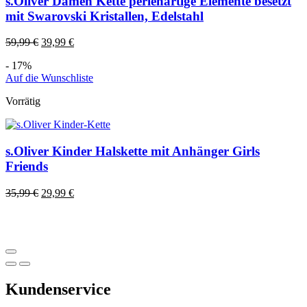
s.Oliver Damen Kette perlenartige Elemente besetzt
mit Swarovski Kristallen, Edelstahl
59,99
€
39,99
€
- 17%
Auf die Wunschliste
Vorrätig
s.Oliver Kinder Halskette mit Anhänger Girls
Friends
35,99
€
29,99
€
Kundenservice