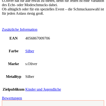
s.Oliver hat für alle etwas zu bieten, denn für Jeden ist eine Variation
des Echt- oder Modeschmucks dabei.
Ob alltäglich oder für ein spezielles Event – die Schmuckauswahl ist
für jeden Anlass riesig groß.
Zusätzliche Information
EAN
4056867009706
Farbe
Silber
Marke
s.Oliver
Metalltyp
Silber
Zielpublikum
Kinder und Jugendliche
Bewertungen