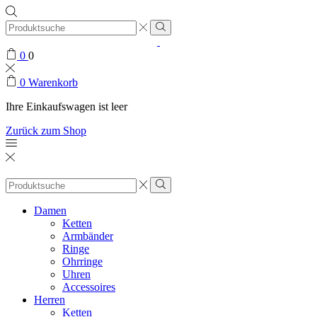
Search
input
0
0
0
Warenkorb
Ihre Einkaufswagen ist leer
Zurück zum Shop
Search
input
Damen
Ketten
Armbänder
Ringe
Ohrringe
Uhren
Accessoires
Herren
Ketten