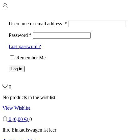
Username or email address
*
Password
*
Lost password ?
Remember Me
Log in
0
No products in the wishlist.
View Wishlist
0
(
0,00
€
)
0
Ihre Einkaufswagen ist leer