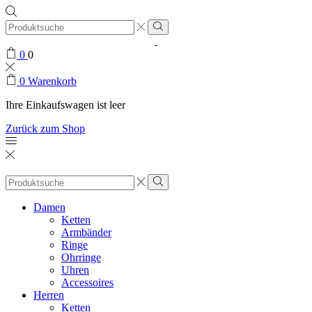
Search
input
0
0
0
Warenkorb
Ihre Einkaufswagen ist leer
Zurück zum Shop
Search
input
Damen
Ketten
Armbänder
Ringe
Ohrringe
Uhren
Accessoires
Herren
Ketten