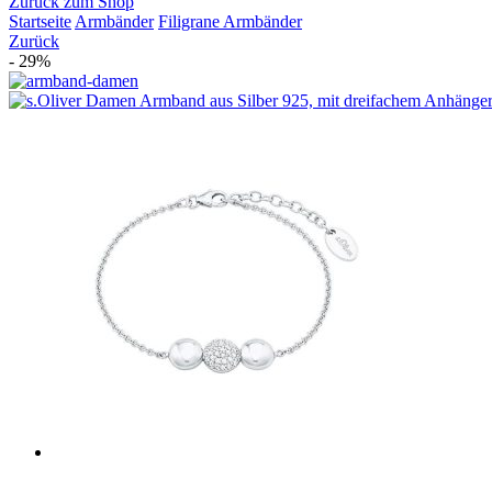
Zurück zum Shop
Startseite
Armbänder
Filigrane Armbänder
Zurück
- 29%