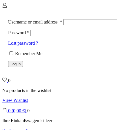
Username or email address
*
Password
*
Lost password ?
Remember Me
Log in
0
No products in the wishlist.
View Wishlist
0
(
0,00
€
)
0
Ihre Einkaufswagen ist leer