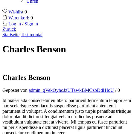
Uhren
Wishlist
0
Warenkorb
0
Log in / Sign in
Zurück
Startseite
Testimonial
Charles Benson
Charles Benson
Gepostet von
admin_qVekOyhoJzUTawkBMCzbDdHIoU
/
0
Id malesuada consectetur eu libero parturient fermentum tempor sem
hac scelerisque sem iaculis suspendisse parturient aptent erat
parturient id volutpat. A condimentum justo turpis penatibus tristique
dolor blandit dictumst feugiat vel arcu ridiculus posuere ad
vestibulum vulputate erat at viverra. Mi tempus eu fusce parturient
mi per suspendisse a dictumst placerat ligula parturient tincidunt
consectetur condimentum integer.