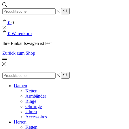
Search
input
0
0
0
Warenkorb
Ihre Einkaufswagen ist leer
Zurück zum Shop
Search
input
Damen
Ketten
Armbänder
Ringe
Ohrringe
Uhren
Accessoires
Herren
Ketten