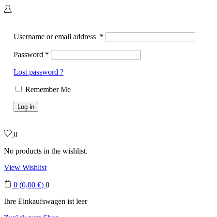
Username or email address
*
Password
*
Lost password ?
Remember Me
Log in
0
No products in the wishlist.
View Wishlist
0
(
0,00
€
)
0
Ihre Einkaufswagen ist leer