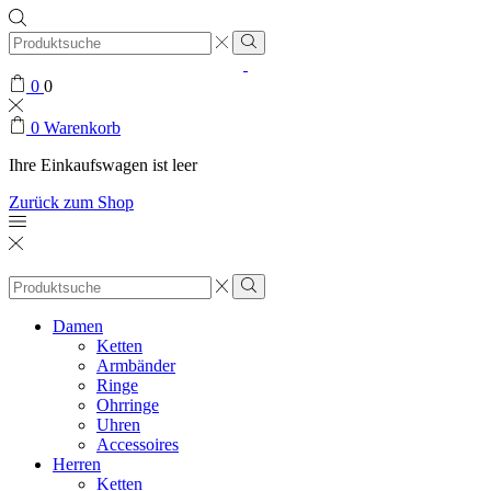
Search
input
0
0
0
Warenkorb
Ihre Einkaufswagen ist leer
Zurück zum Shop
Search
input
Damen
Ketten
Armbänder
Ringe
Ohrringe
Uhren
Accessoires
Herren
Ketten