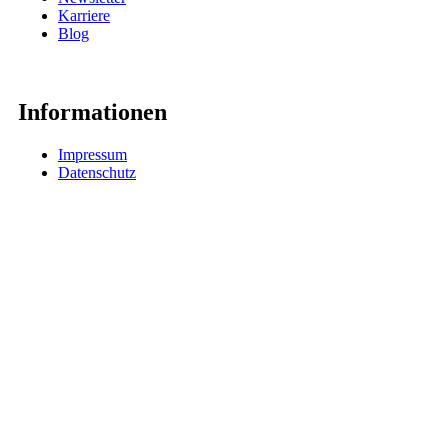
Karriere
Blog
Informationen
Impressum
Datenschutz
AGB
Widerrufsrecht
Alle Preise verstehen sich inklusive 19% MwSt.
© 2021 Schmuck24.com GmbH