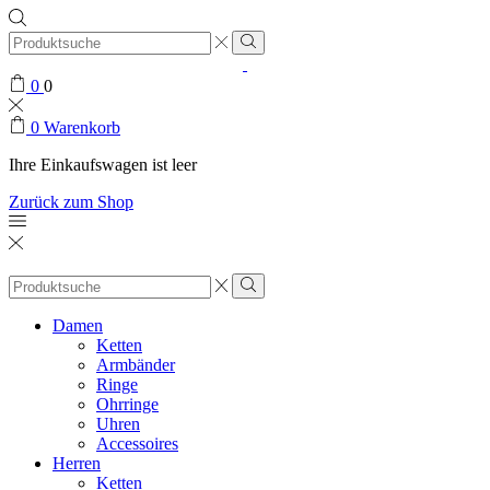
Search
input
0
0
0
Warenkorb
Ihre Einkaufswagen ist leer
Zurück zum Shop
Search
input
Damen
Ketten
Armbänder
Ringe
Ohrringe
Uhren
Accessoires
Herren
Ketten