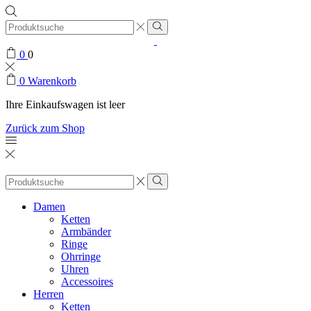
Search
input
0
0
0
Warenkorb
Ihre Einkaufswagen ist leer
Zurück zum Shop
Search
input
Damen
Ketten
Armbänder
Ringe
Ohrringe
Uhren
Accessoires
Herren
Ketten