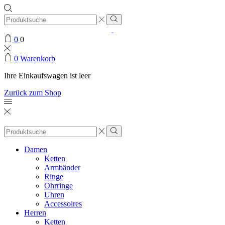
Search
input
0
0
0
Warenkorb
Ihre Einkaufswagen ist leer
Zurück zum Shop
Search
input
Damen
Ketten
Armbänder
Ringe
Ohrringe
Uhren
Accessoires
Herren
Ketten