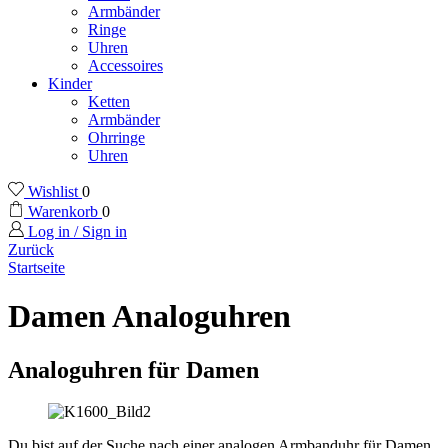
Armbänder
Ringe
Uhren
Accessoires
Kinder
Ketten
Armbänder
Ohrringe
Uhren
Wishlist
0
Warenkorb
0
Log in / Sign in
Zurück
Startseite
Damen Analoguhren
Analoguhren für Damen
Du bist auf der Suche nach einer analogen Armbanduhr für Damen,